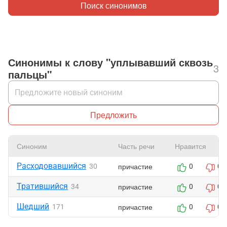
Поиск синонимов
Синонимы к слову "уплывавший сквозь
3
пальцы"
Предложить
Синоним
Часть речи
Нравится
Расходовавшийся
причастие
30
0
0
Тратившийся
причастие
34
0
0
Шедший
причастие
171
0
0