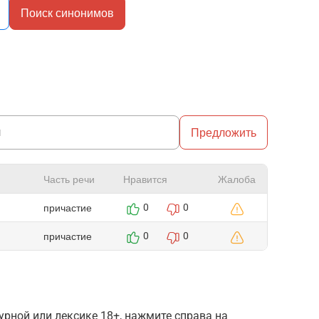
Поиск синонимов
Предложить
Часть речи
Нравится
Жалоба
причастие
0
0
причастие
0
0
рной или лексике 18+, нажмите справа на