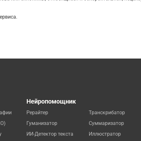
ервиса.
а
Нейропомощник
рафии
Рерайтер
Транскрибатор
EO)
Гуманизатор
Суммаризатор
у
ИИ-Детектор текста
Иллюстратор