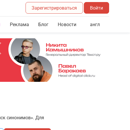
Зарегистрироваться
Войти
Реклама
Блог
англ
Новости
иск синонимов». Для