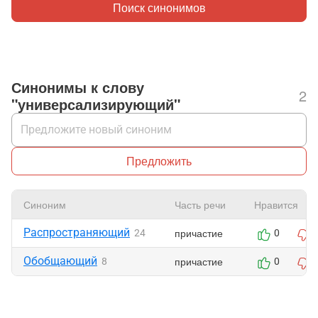
Поиск синонимов
Синонимы к слову
2
"универсализирующий"
Предложить
Синоним
Часть речи
Нравится
Распространяющий
причастие
24
0
Обобщающий
причастие
8
0