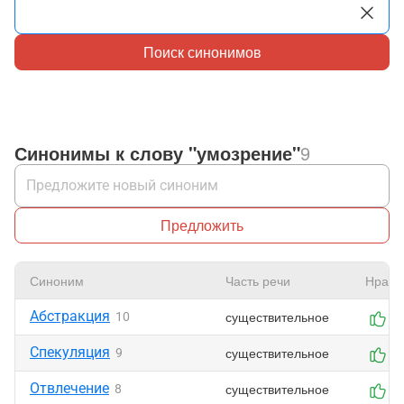
Поиск синонимов
Синонимы к слову "умозрение"
9
Предложить
Синоним
Часть речи
Нрави
Абстракция
существительное
10
0
Спекуляция
существительное
9
0
Отвлечение
существительное
8
0