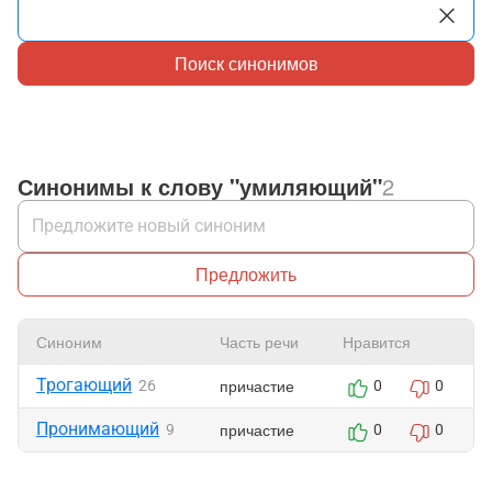
Поиск синонимов
Синонимы к слову "умиляющий"
2
Предложить
Синоним
Часть речи
Нравится
Трогающий
причастие
26
0
0
Пронимающий
причастие
9
0
0