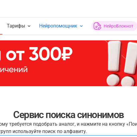
Тарифы
Нейропомощник
НейроБлокнот
Сервис поиска синонимов
рому требуется подобрать аналог, и нажмите на кнопку «По
рупп используйте поиск по алфавиту.