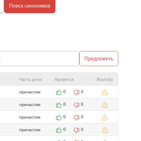
Поиск синонимов
Предложить
Часть речи
Нравится
Жалоба
причастие
0
0
причастие
0
0
причастие
0
0
причастие
0
0