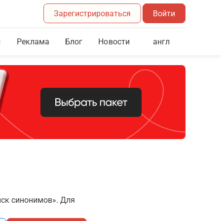
Зарегистрироваться
Войти
Реклама
Блог
англ
Новости
иск синонимов». Для