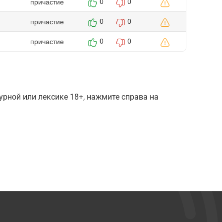
причастие
0
0
причастие
0
0
причастие
0
0
рной или лексике 18+, нажмите справа на