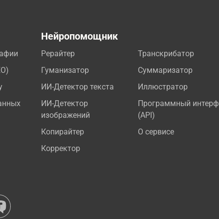
а
Нейропомощник
рафии
Рерайтер
Транскрибатор
EO)
Гуманизатор
Суммаризатор
у
ИИ-Детектор текста
Иллюстратор
анных
ИИ-Детектор
Программный интерф
изображений
(API)
Копирайтер
О сервисе
Корректор