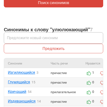
Поиск синонимов
Синонимы к слову "улюлюкающий"
7
Предложить
Синоним
Часть речи
Нравится
Изгиляющийся
причастие
3
1
Глумящийся
причастие
15
0
Кричащий
прилагательное
54
0
Издевающийся
причастие
14
0