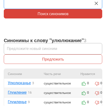
Поиск синонимов
Синонимы к слову "улюлюкание"
3
Предложить
Синоним
Часть речи
Нравится
Улюлюканье
существительное
3
0
0
Глумление
существительное
16
0
0
Глумленье
существительное
9
0
0