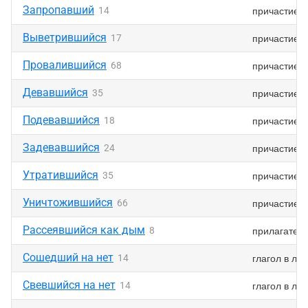
Запропавший
причастие
14
Выветрившийся
причастие
17
Провалившийся
причастие
68
Девавшийся
причастие
35
Подевавшийся
причастие
18
Задевавшийся
причастие
24
Утратившийся
причастие
35
Уничтожившийся
причастие
66
Рассеявшийся как дым
прилагател
8
Сошедший на нет
глагол в ли
14
Свевшийся на нет
глагол в ли
14