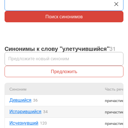
Поиск синонимов
Синонимы к слову "улетучившийся"
31
Предложить
Синоним
Часть речи
Девшийся
причастие
36
Испарившийся
причастие
34
Исчезнувший
причастие
120