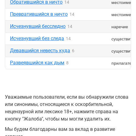
Обратившийся в ничто
местоимени
14
Превратившийся в ничто
местоимени
14
Исчезнувший бесследно
наречие
14
Исчезнувший без следа
существите
14
Девавшийся невесть куда
существите
6
Развеявшийся как дым
прилагател
8
Уважаемые пользователи, если вы обнаружили слова
или синонимы, относящиеся к оскорбительной,
нецензурной или лексике 18+, нажмите справа на
кнопку "Жалоба", чтобы мы могли удалить их.
Мы будем благодарны вам за вклад в развитие