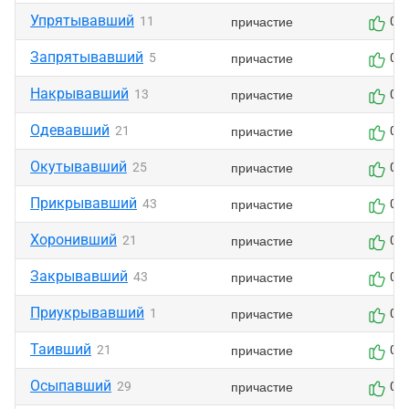
Упрятывавший
причастие
11
0
Запрятывавший
причастие
5
0
Накрывавший
причастие
13
0
Одевавший
причастие
21
0
Окутывавший
причастие
25
0
Прикрывавший
причастие
43
0
Хоронивший
причастие
21
0
Закрывавший
причастие
43
0
Приукрывавший
причастие
1
0
Таивший
причастие
21
0
Осыпавший
причастие
29
0