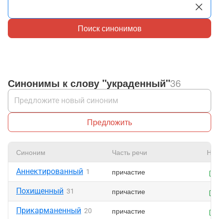
Поиск синонимов
Синонимы к слову "украденный"
36
Предложить
Синоним
Часть речи
Нра
Аннектированный
причастие
1
Похищенный
причастие
31
Прикарманенный
причастие
20