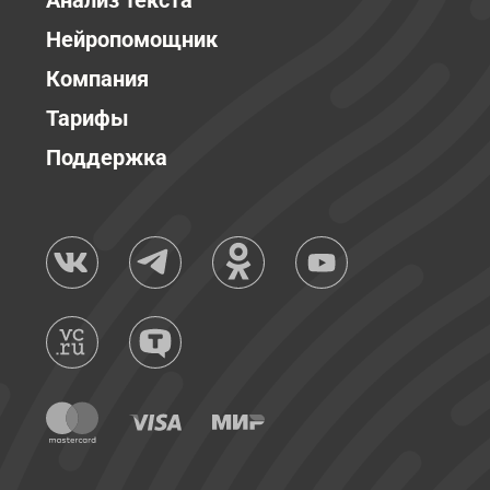
Анализ текста
Нейропомощник
Компания
Тарифы
Поддержка