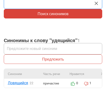
Поиск синонимов
Синонимы к слову "удящийся"
1
Предложить
Синоним
Часть речи
Нравится
Жа
Ловящийся
причастие
22
0
1