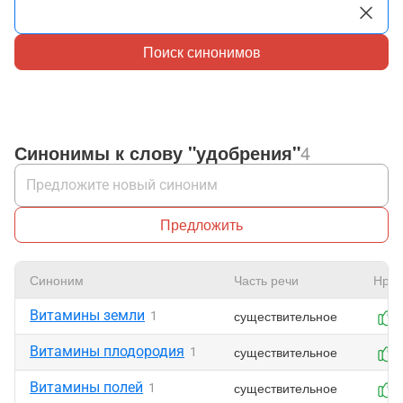
Поиск синонимов
Синонимы к слову "удобрения"
4
Предложить
Синоним
Часть речи
Нрав
Витамины земли
существительное
1
Витамины плодородия
существительное
1
Витамины полей
существительное
1