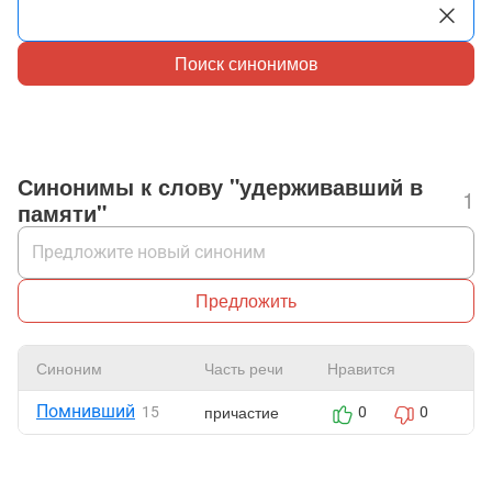
Поиск синонимов
Синонимы к слову "удерживавший в
1
памяти"
Предложить
Синоним
Часть речи
Нравится
Ж
Помнивший
причастие
15
0
0