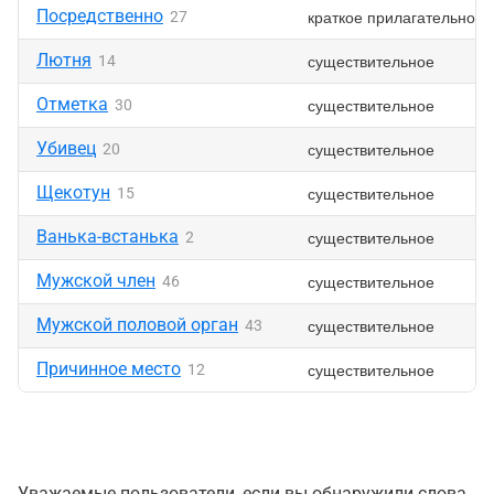
Посредственно
краткое прилагательное
27
Лютня
существительное
14
Отметка
существительное
30
Убивец
существительное
20
Щекотун
существительное
15
Ванька-встанька
существительное
2
Мужской член
существительное
46
Мужской половой орган
существительное
43
Причинное место
существительное
12
Уважаемые пользователи, если вы обнаружили слова