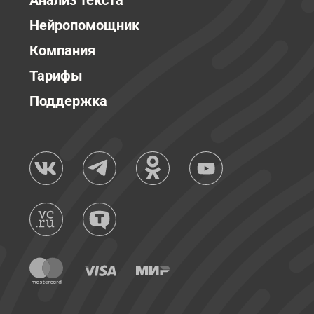
Анализ текста
Нейропомощник
Компания
Тарифы
Поддержка