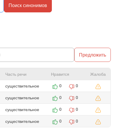
Поиск синонимов
Предложить
Часть речи
Нравится
Жалоба
существительное
0
0
существительное
0
0
существительное
0
0
существительное
0
0