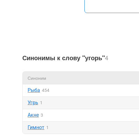
Синонимы к слову "угорь"
4
Синоним
Рыба
454
Угрь
1
Акне
3
Гимнот
1