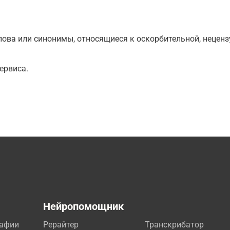
ова или синонимы, относящиеся к оскорбительной, нецензу
ервиса.
а
Нейропомощник
рафии
Рерайтер
Транскрибатор