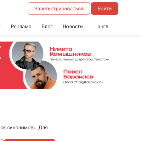
Зарегистрироваться
Войти
Реклама
Блог
англ
Новости
иск синонимов». Для