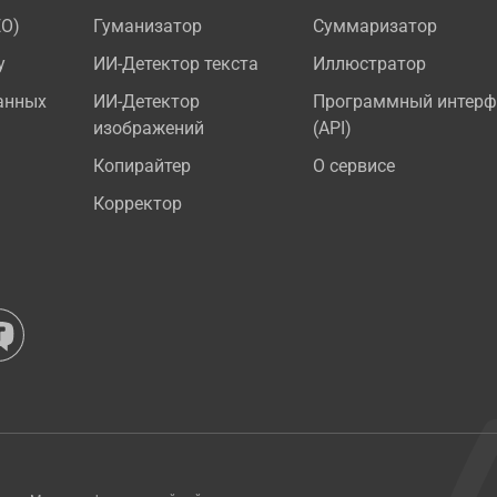
EO)
Гуманизатор
Суммаризатор
у
ИИ-Детектор текста
Иллюстратор
анных
ИИ-Детектор
Программный интерф
изображений
(API)
Копирайтер
О сервисе
Корректор