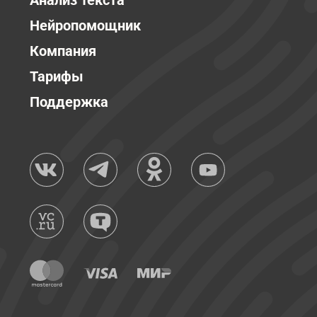
Анализ текста
Нейропомощник
Компания
Тарифы
Поддержка