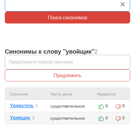
Поиск синонимов
Синонимы к слову "увойщик"
2
Предложить
Синоним
Часть речи
Нравится
Увиватель
существительное
2
0
0
Увивщик
существительное
2
0
0