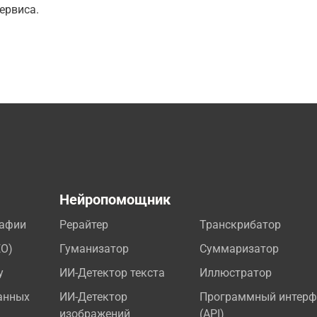
ервиса.
а
Нейропомощник
рафии
Рерайтер
Транскрибатор
EO)
Гуманизатор
Суммаризатор
у
ИИ-Детектор текста
Иллюстратор
анных
ИИ-Детектор
Программный интерф
изображений
(API)