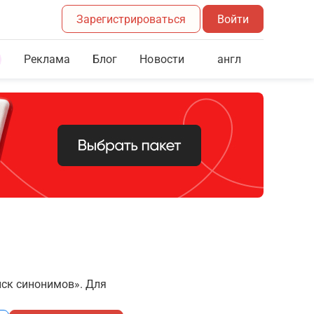
Зарегистрироваться
Войти
Реклама
Блог
англ
Новости
иск синонимов». Для