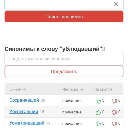
Поиск синонимов
Синонимы к слову "ублюдавший"
3
Предложить
Синоним
Часть речи
Нравится
Сохранявший
причастие
36
0
0
Уберегавший
причастие
15
0
0
Усматривавший
причастие
19
0
0