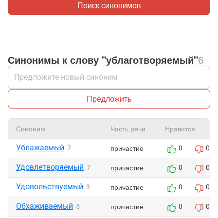
Поиск синонимов
Синонимы к слову "ублаготворяемый"
6
Предложить
Синоним
Часть речи
Нравится
Ублажаемый
причастие
7
0
0
Удовлетворяемый
причастие
7
0
0
Удовольствуемый
причастие
3
0
0
Обхаживаемый
причастие
5
0
0