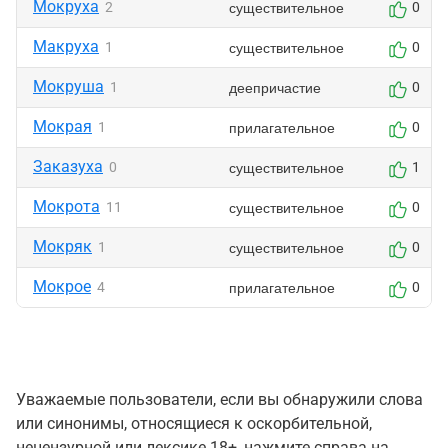
Мокруха
существительное
2
0
Макруха
существительное
1
0
Мокруша
деепричастие
1
0
Мокрая
прилагательное
1
0
Заказуха
существительное
0
1
Мокрота
существительное
11
0
Мокряк
существительное
1
0
Мокрое
прилагательное
4
0
Уважаемые пользователи, если вы обнаружили слова
или синонимы, относящиеся к оскорбительной,
нецензурной или лексике 18+, нажмите справа на