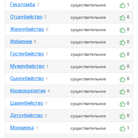
Гекатомба
существительное
7
1
Отцеубийство
существительное
2
0
Женоубийство
существительное
0
0
Избиение
существительное
9
0
Гостеубийство
существительное
1
0
Мужеубийство
существительное
1
0
Сыноубийство
существительное
1
0
Кроворазлитие
существительное
4
0
Цареубийство
существительное
1
0
Детоубийство
существительное
2
0
Мокринка
существительное
1
1