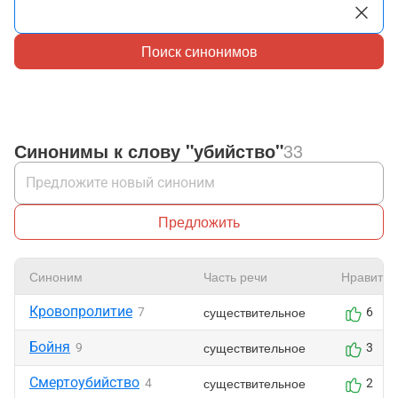
Поиск синонимов
Синонимы к слову "убийство"
33
Предложить
Синоним
Часть речи
Нравится
Кровопролитие
существительное
7
6
Бойня
существительное
9
3
Смертоубийство
существительное
4
2