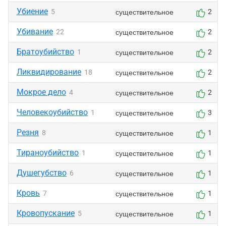
Убиение
существительное
5
2
Убивание
существительное
22
2
Братоубийство
существительное
1
2
Ликвидирование
существительное
18
2
Мокрое дело
существительное
4
2
Человекоубийство
существительное
1
3
Резня
существительное
8
1
Тираноубийство
существительное
1
1
Душегубство
существительное
6
1
Кровь
существительное
7
1
Кровопускание
существительное
5
1