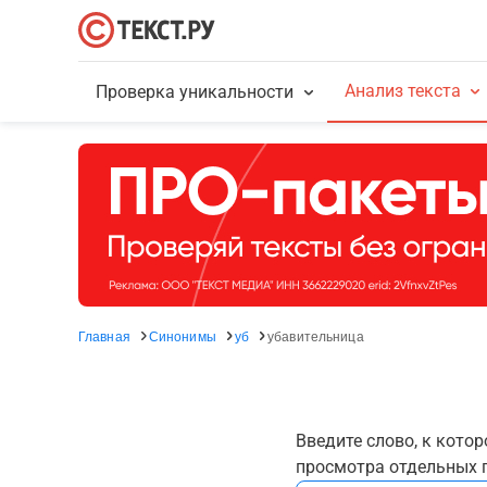
Анализ текста
Проверка уникальности
Главная
Синонимы
уб
убавительница
Введите слово, к кото
просмотра отдельных г