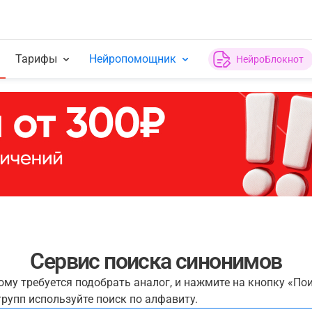
Тарифы
Нейропомощник
НейроБлокнот
Сервис поиска синонимов
рому требуется подобрать аналог, и нажмите на кнопку «По
рупп используйте поиск по алфавиту.