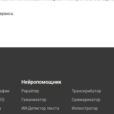
ервиса.
а
Нейропомощник
рафии
Рерайтер
Транскрибатор
EO)
Гуманизатор
Суммаризатор
у
ИИ-Детектор текста
Иллюстратор