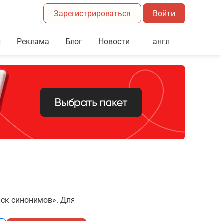
Зарегистрироваться
Войти
Реклама
Блог
англ
Новости
иск синонимов». Для