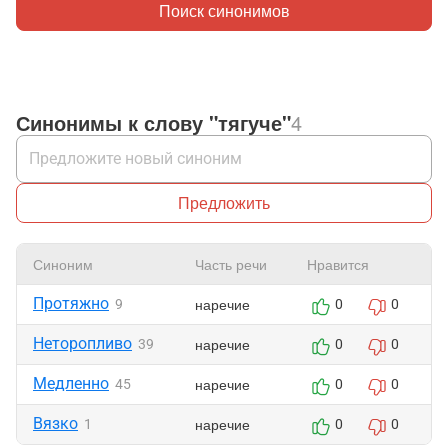
Поиск синонимов
Синонимы к слову "тягуче"
4
Предложить
Синоним
Часть речи
Нравится
Протяжно
наречие
9
0
0
Неторопливо
наречие
39
0
0
Медленно
наречие
45
0
0
Вязко
наречие
1
0
0