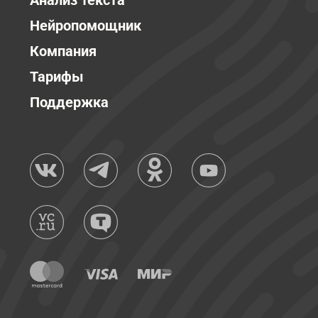
Анализ текста
Нейропомощник
Компания
Тарифы
Поддержка