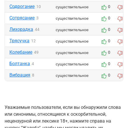
Содрогание
существительное
10
0
0
Сотрясание
существительное
3
0
0
Лихорадка
существительное
44
0
0
Трясучка
существительное
12
0
0
Колебание
существительное
49
0
0
Болтанка
существительное
4
0
0
Вибрация
существительное
8
0
0
Уважаемые пользователи, если вы обнаружили слова
или синонимы, относящиеся к оскорбительной,
нецензурной или лексике 18+, нажмите справа на
кнопку "Жалоба", чтобы мы могли удалить их.