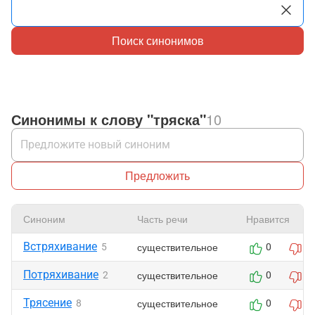
Поиск синонимов
Синонимы к слову "тряска"
10
Предложить
Синоним
Часть речи
Нравится
Встряхивание
существительное
5
0
0
Потряхивание
существительное
2
0
0
Трясение
существительное
8
0
0