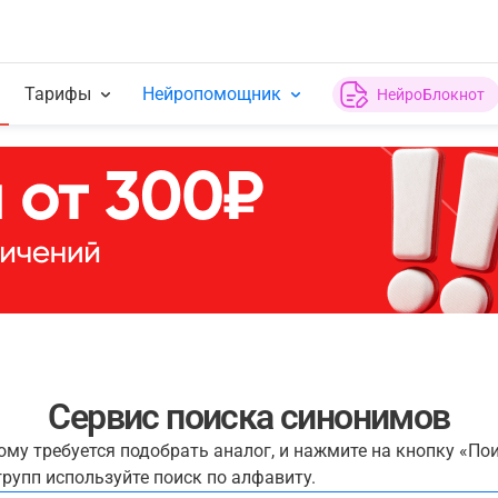
Тарифы
Нейропомощник
НейроБлокнот
Сервис поиска синонимов
рому требуется подобрать аналог, и нажмите на кнопку «По
рупп используйте поиск по алфавиту.