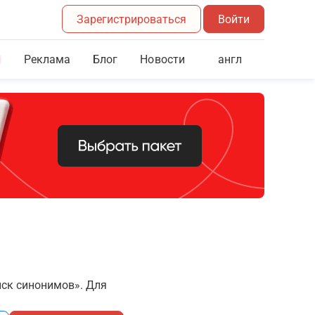
Зарегистрироваться
Войти
Реклама
Блог
англ
Новости
иск синонимов». Для