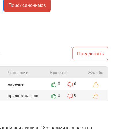
Поиск синонимов
Предложить
Часть речи
Нравится
Жалоба
наречие
0
0
прилагательное
0
0
рной или лексике 18+, нажмите справа на