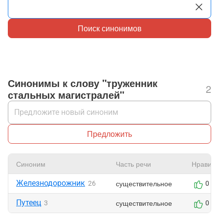
Поиск синонимов
Синонимы к слову "труженник
2
стальных магистралей"
Предложить
Синоним
Часть речи
Нравитс
Железнодорожник
существительное
26
0
Путеец
существительное
3
0