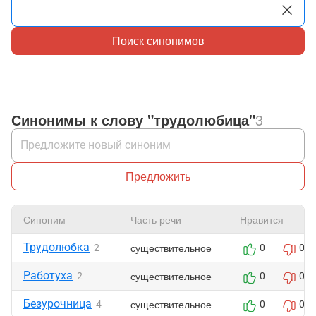
Поиск синонимов
Синонимы к слову "трудолюбица"
3
Предложить
Синоним
Часть речи
Нравится
Трудолюбка
существительное
2
0
0
Работуха
существительное
2
0
0
Безурочница
существительное
4
0
0