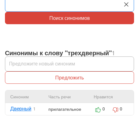
Поиск синонимов
Синонимы к слову "трехдверный"
1
Предложить
Синоним
Часть речи
Нравится
Ж
Дверный
прилагательное
1
0
0