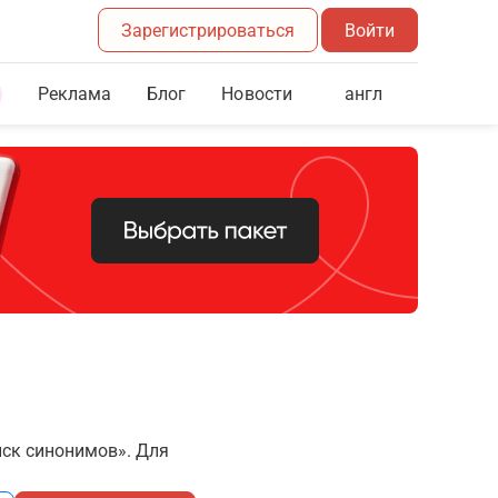
Зарегистрироваться
Войти
Реклама
Блог
англ
Новости
иск синонимов». Для