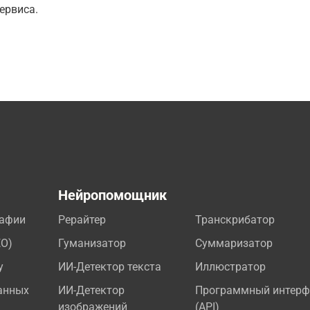
ервиса.
а
Нейропомощник
рафии
Рерайтер
Транскрибатор
EO)
Гуманизатор
Суммаризатор
у
ИИ-Детектор текста
Иллюстратор
анных
ИИ-Детектор
Программный интерф
изображений
(API)