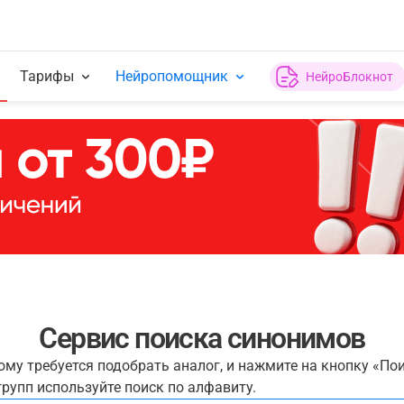
Тарифы
Нейропомощник
НейроБлокнот
Сервис поиска синонимов
рому требуется подобрать аналог, и нажмите на кнопку «По
рупп используйте поиск по алфавиту.