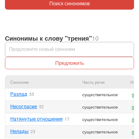
Поиск синонимов
Синонимы к слову "трения"
10
Предложить
Синоним
Часть речи
Нра
Разлад
существительное
55
Несогласие
существительное
32
Натянутые отношения
существительное
17
Нелады
существительное
23