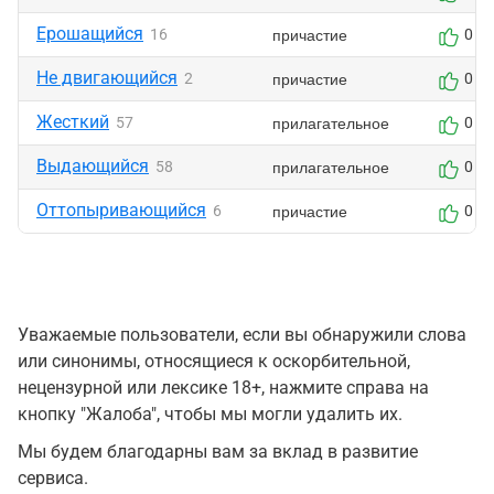
Ерошащийся
причастие
16
0
Не двигающийся
причастие
2
0
Жесткий
прилагательное
57
0
Выдающийся
прилагательное
58
0
Оттопыривающийся
причастие
6
0
Уважаемые пользователи, если вы обнаружили слова
или синонимы, относящиеся к оскорбительной,
нецензурной или лексике 18+, нажмите справа на
кнопку "Жалоба", чтобы мы могли удалить их.
Мы будем благодарны вам за вклад в развитие
сервиса.