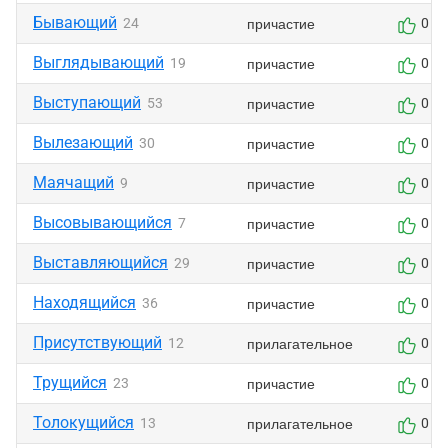
Бывающий
причастие
24
0
Выглядывающий
причастие
19
0
Выступающий
причастие
53
0
Вылезающий
причастие
30
0
Маячащий
причастие
9
0
Высовывающийся
причастие
7
0
Выставляющийся
причастие
29
0
Находящийся
причастие
36
0
Присутствующий
прилагательное
12
0
Трущийся
причастие
23
0
Толокущийся
прилагательное
13
0