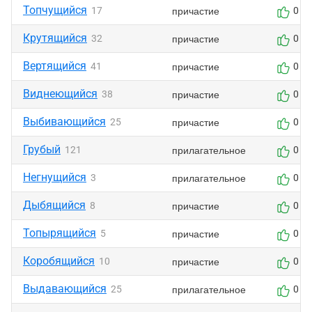
Топчущийся
причастие
17
0
Крутящийся
причастие
32
0
Вертящийся
причастие
41
0
Виднеющийся
причастие
38
0
Выбивающийся
причастие
25
0
Грубый
прилагательное
121
0
Негнущийся
прилагательное
3
0
Дыбящийся
причастие
8
0
Топырящийся
причастие
5
0
Коробящийся
причастие
10
0
Выдавающийся
прилагательное
25
0