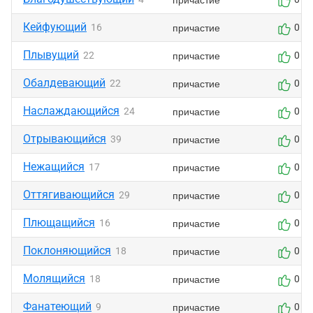
Кейфующий
причастие
16
0
Плывущий
причастие
22
0
Обалдевающий
причастие
22
0
Наслаждающийся
причастие
24
0
Отрывающийся
причастие
39
0
Нежащийся
причастие
17
0
Оттягивающийся
причастие
29
0
Плющащийся
причастие
16
0
Поклоняющийся
причастие
18
0
Молящийся
причастие
18
0
Фанатеющий
причастие
9
0