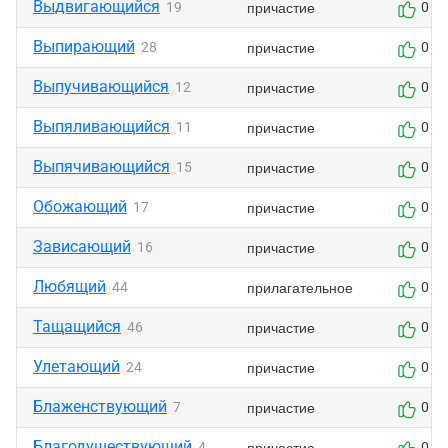
Выдвигающийся
причастие
19
0
Выпирающий
причастие
28
0
Выпучивающийся
причастие
12
0
Выпяливающийся
причастие
11
0
Выпячивающийся
причастие
15
0
Обожающий
причастие
17
0
Зависающий
причастие
16
0
Любящий
прилагательное
44
0
Тащащийся
причастие
46
0
Улетающий
причастие
24
0
Блаженствующий
причастие
7
0
Благодушествующий
причастие
4
0