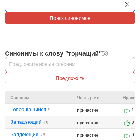
Поиск синонимов
Синонимы к слову "торчащий"
53
Предложить
Синоним
Часть речи
Нравитс
Топорщащийся
причастие
9
1
Западающий
причастие
10
0
Балдеющий
причастие
23
0