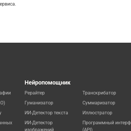
ервиса.
а
Нейропомощник
рафии
Рерайтер
Транскрибатор
EO)
Гуманизатор
Суммаризатор
у
ИИ-Детектор текста
Иллюстратор
анных
ИИ-Детектор
Программный интерф
изображений
(API)