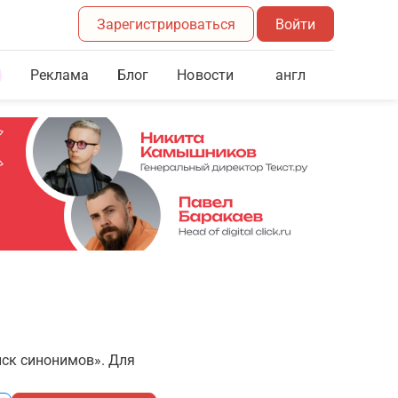
Зарегистрироваться
Войти
Реклама
Блог
англ
Новости
иск синонимов». Для