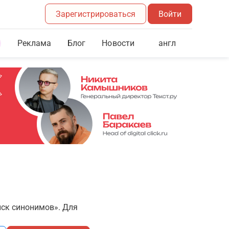
Зарегистрироваться
Войти
Реклама
Блог
англ
Новости
иск синонимов». Для