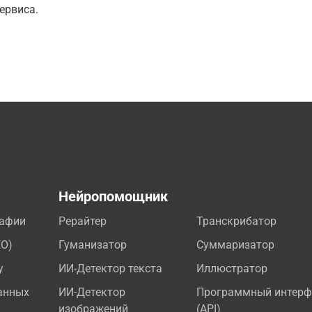
ервиса.
а
Нейропомощник
рафии
Рерайтер
Транскрибатор
EO)
Гуманизатор
Суммаризатор
у
ИИ-Детектор текста
Иллюстратор
анных
ИИ-Детектор
Программный интерф
изображений
(API)