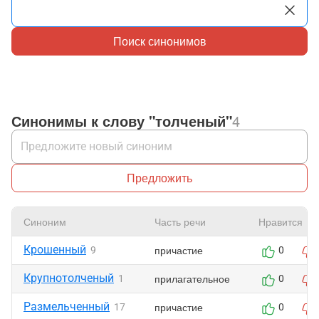
Поиск синонимов
Синонимы к слову "толченый"
4
Предложить
Синоним
Часть речи
Нравится
Крошенный
причастие
9
0
Крупнотолченый
прилагательное
1
0
Размельченный
причастие
17
0