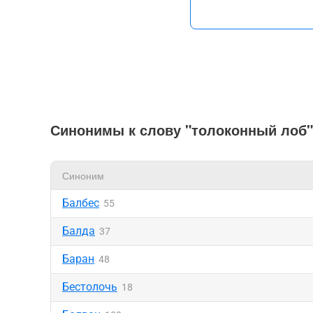
Синонимы к слову "толоконный лоб"
Синоним
Балбес
55
Балда
37
Баран
48
Бестолочь
18