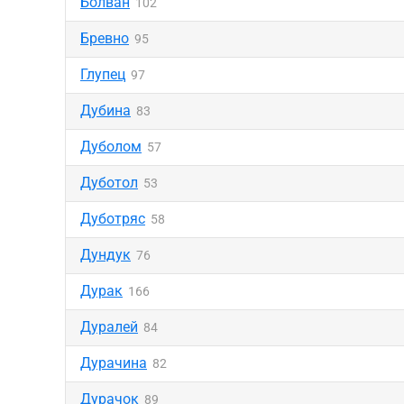
Болван
102
Бревно
95
Глупец
97
Дубина
83
Дуболом
57
Дуботол
53
Дуботряс
58
Дундук
76
Дурак
166
Дуралей
84
Дурачина
82
Дурачок
89