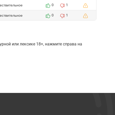
ествительное
0
1
ествительное
0
1
рной или лексике 18+, нажмите справа на