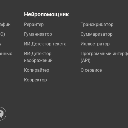
а
Нейропомощник
рафии
Рерайтер
Транскрибатор
EO)
Гуманизатор
Суммаризатор
у
ИИ-Детектор текста
Иллюстратор
анных
ИИ-Детектор
Программный интерф
изображений
(API)
Копирайтер
О сервисе
Корректор