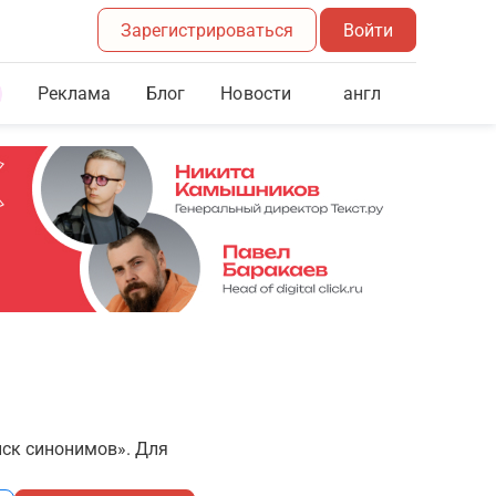
Зарегистрироваться
Войти
Реклама
Блог
англ
Новости
иск синонимов». Для