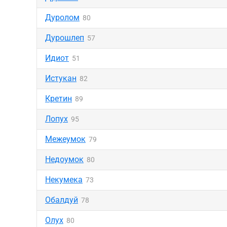
Дуролом
80
Дурошлеп
57
Идиот
51
Истукан
82
Кретин
89
Лопух
95
Межеумок
79
Недоумок
80
Некумека
73
Обалдуй
78
Олух
80