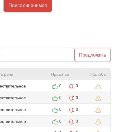
Поиск синонимов
Предложить
ть речи
Нравится
Жалоба
ествительное
0
0
ествительное
0
0
ествительное
0
0
ествительное
0
0