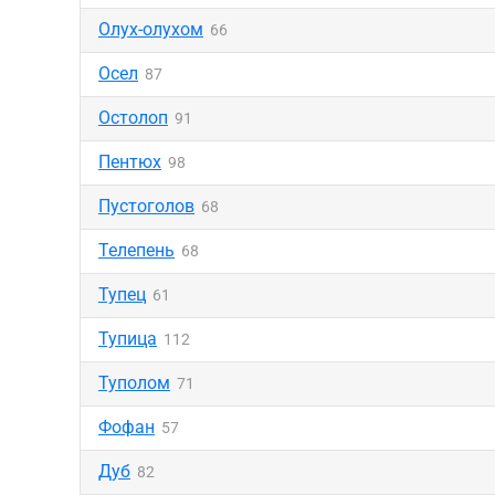
Олух-олухом
66
Осел
87
Остолоп
91
Пентюх
98
Пустоголов
68
Телепень
68
Тупец
61
Тупица
112
Туполом
71
Фофан
57
Дуб
82