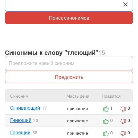
Поиск синонимов
Синонимы к слову "тлеющий"
15
Предложить
Синоним
Часть речи
Нравится
Сгнивающий
причастие
17
1
0
Гниющий
причастие
23
0
0
Горящий
причастие
55
0
0