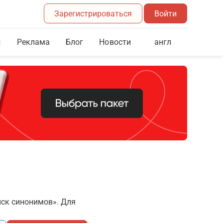
Зарегистрироваться
Войти
Реклама
Блог
англ
Новости
иск синонимов». Для