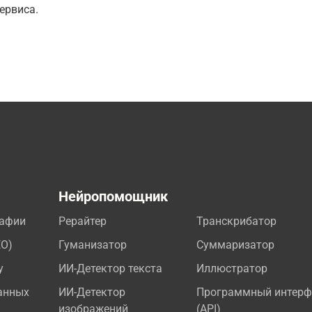
ервиса.
а
Нейропомощник
рафии
Рерайтер
Транскрибатор
EO)
Гуманизатор
Суммаризатор
у
ИИ-Детектор текста
Иллюстратор
анных
ИИ-Детектор
Программный интерф
изображений
(API)