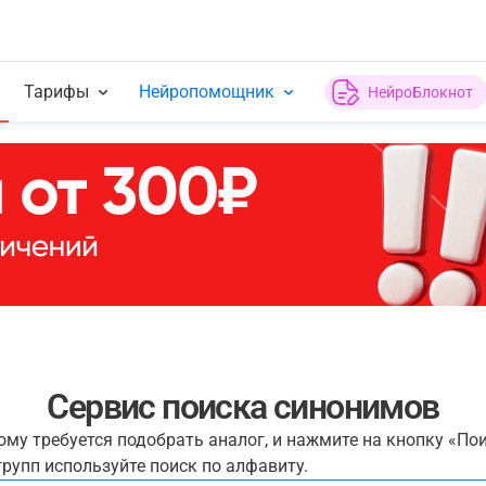
Тарифы
Нейропомощник
НейроБлокнот
Сервис поиска синонимов
рому требуется подобрать аналог, и нажмите на кнопку «По
рупп используйте поиск по алфавиту.