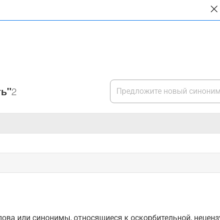
ть"
2
ова или синонимы, относящиеся к оскорбительной, нецензу