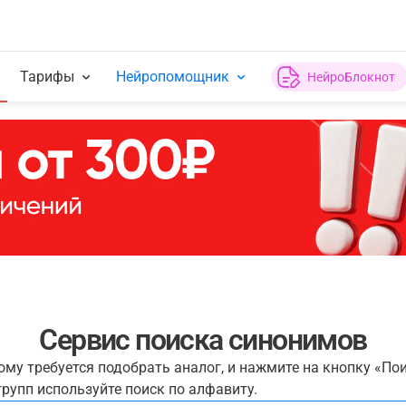
Тарифы
Нейропомощник
НейроБлокнот
Сервис поиска синонимов
рому требуется подобрать аналог, и нажмите на кнопку «По
рупп используйте поиск по алфавиту.