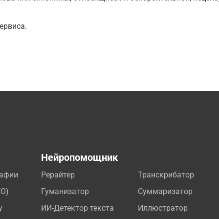
ервиса.
а
Нейропомощник
рафии
Рерайтер
Транскрибатор
EO)
Гуманизатор
Суммаризатор
у
ИИ-Детектор текста
Иллюстратор