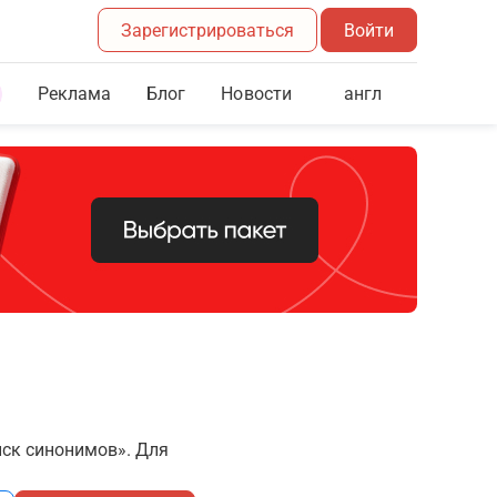
Зарегистрироваться
Войти
Реклама
Блог
англ
Новости
иск синонимов». Для