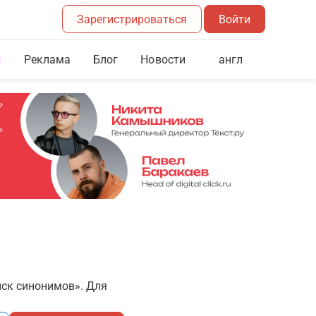
Зарегистрироваться
Войти
Реклама
Блог
англ
Новости
иск синонимов». Для