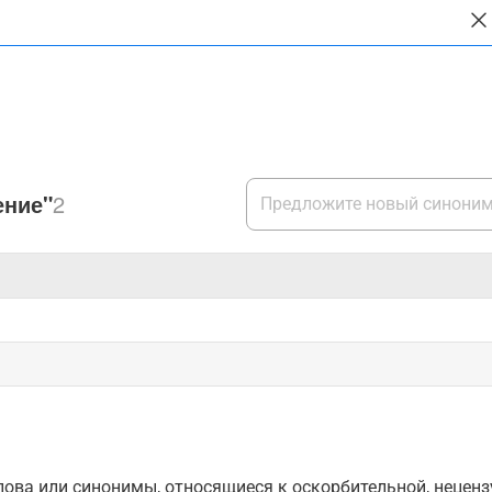
ение"
2
ова или синонимы, относящиеся к оскорбительной, нецензу