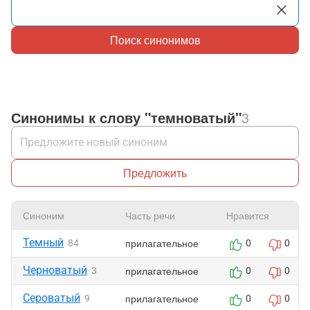
Поиск синонимов
Синонимы к слову "темноватый"
3
Предложить
Синоним
Часть речи
Нравится
Темный
прилагательное
84
0
0
Черноватый
прилагательное
3
0
0
Сероватый
прилагательное
9
0
0