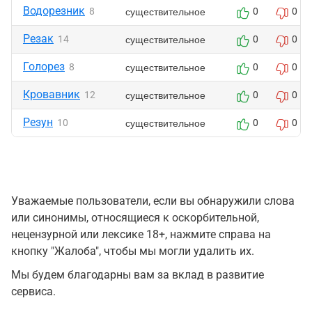
Водорезник
существительное
8
0
0
Резак
существительное
14
0
0
Голорез
существительное
8
0
0
Кровавник
существительное
12
0
0
Резун
существительное
10
0
0
Уважаемые пользователи, если вы обнаружили слова
или синонимы, относящиеся к оскорбительной,
нецензурной или лексике 18+, нажмите справа на
кнопку "Жалоба", чтобы мы могли удалить их.
Мы будем благодарны вам за вклад в развитие
сервиса.