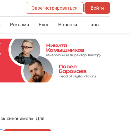
Зарегистрироваться
Войти
Реклама
Блог
англ
Новости
иск синонимов». Для