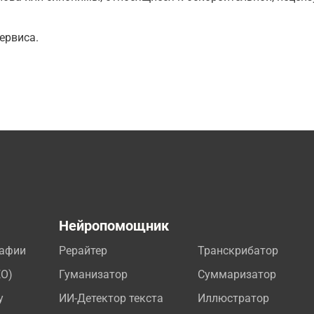
ервиса.
а
Нейропомощник
рафии
Рерайтер
Транскрибатор
EO)
Гуманизатор
Суммаризатор
у
ИИ-Детектор текста
Иллюстратор