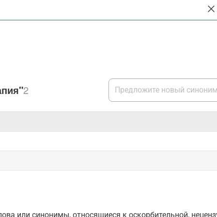
апия"
2
ова или синонимы, относящиеся к оскорбительной, нецензу