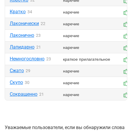
наречие
32
Кратко
наречие
34
Лаконически
наречие
22
Лаконично
наречие
23
Лапидарно
наречие
21
Немногословно
краткое прилагательное
23
Сжато
наречие
29
Скупо
наречие
30
Сокращенно
наречие
21
Уважаемые пользователи, если вы обнаружили слова