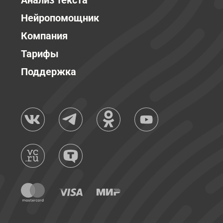
Анализ текста
Нейропомощник
Компания
Тарифы
Поддержка