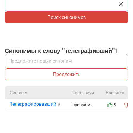
Поиск синонимов
Синонимы к слову "телеграфивший"
1
Предложить
Синоним
Часть речи
Нравится
Телеграфировавший
причастие
9
0