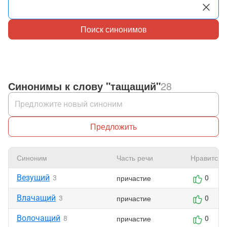
Поиск синонимов
Синонимы к слову "тащащий"
28
Предложить
Синоним
Часть речи
Нравится
Везущий
причастие
3
0
Влачащий
причастие
3
0
Волочащий
причастие
8
0