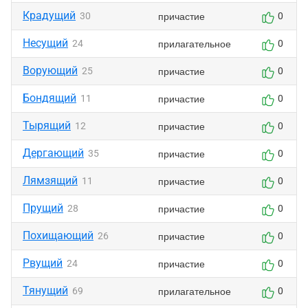
Крадущий
причастие
30
0
Несущий
прилагательное
24
0
Ворующий
причастие
25
0
Бондящий
причастие
11
0
Тырящий
причастие
12
0
Дергающий
причастие
35
0
Лямзящий
причастие
11
0
Прущий
причастие
28
0
Похищающий
причастие
26
0
Рвущий
причастие
24
0
Тянущий
прилагательное
69
0