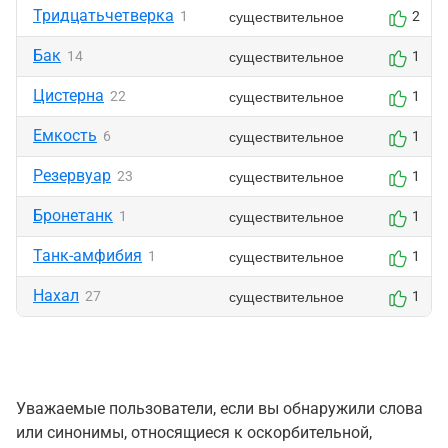
Тридцатьчетверка
существительное
1
2
Бак
существительное
14
1
Цистерна
существительное
22
1
Емкость
существительное
6
1
Резервуар
существительное
23
1
Бронетанк
существительное
1
1
Танк-амфибия
существительное
1
1
Нахал
существительное
27
1
Уважаемые пользователи, если вы обнаружили слова
или синонимы, относящиеся к оскорбительной,