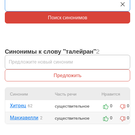
Поиск синонимов
Синонимы к слову "талейран"
2
Предложить
Синоним
Часть речи
Нравится
Хитрец
существительное
62
0
0
Макиавелли
существительное
2
0
0